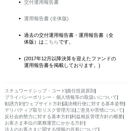
交付運用報告書
運用報告書 (全体版)
過去の交付運用報告書・運用報告書（全
体版）は
こちら
です。
(2017年12月以降決算を迎えたファンドの
運用報告書を掲載しております。)
スチュワードシップ・コード
|
責任投資原則
|
プライバシーポリシー・個人情報等の取扱いについて
|
勧誘方針
|
ウェブサイト方針
|
議決権行使に対する基本姿勢
|
デリバティブ取引リスク管理方法
|
ご意見や苦情について
|
反社会的勢力に対する基本方針
|
利益相反管理方針の概要
|
お客さま本位の業務運営にかかる方針
|
法人のお客さまに関する情報の共有について
|