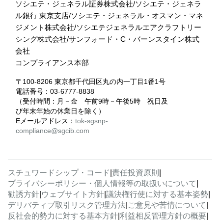
ソシエテ・ジェネラル証券株式会社/ソシエテ・ジェネラ
ル銀行 東京支店/ソシエテ・ジェネラル・オスマン・マネ
ジメント株式会社/ソシエテジェネラルエアクラフトリー
シング株式会社/サンフォード・C・バーンスタイン株式
会社
コンプライアンス本部
〒100-8206 東京都千代田区丸の内一丁目1番1号
電話番号：03-6777-8838
（受付時間：月－金 午前9時－午後5時 祝日及
び年末年始の休業日を除く）
Eメールアドレス：
tok-sgsnp-
compliance@sgcib.com
スチュワードシップ・コード
|
責任投資原則
|
プライバシーポリシー・個人情報等の取扱いについて
|
勧誘方針
|
ウェブサイト方針
|
議決権行使に対する基本姿勢
|
デリバティブ取引リスク管理方法
|
ご意見や苦情について
|
反社会的勢力に対する基本方針
|
利益相反管理方針の概要
|