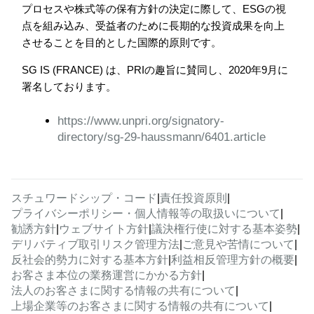
プロセスや株式等の保有方針の決定に際して、ESGの視
点を組み込み、受益者のために長期的な投資成果を向上
させることを目的とした国際的原則です。
SG IS (FRANCE) は、PRIの趣旨に賛同し、2020年9月に
署名しております。
https://www.unpri.org/signatory-
directory/sg-29-haussmann/6401.article
スチュワードシップ・コード
|
責任投資原則
|
プライバシーポリシー・個人情報等の取扱いについて
|
勧誘方針
|
ウェブサイト方針
|
議決権行使に対する基本姿勢
|
デリバティブ取引リスク管理方法
|
ご意見や苦情について
|
反社会的勢力に対する基本方針
|
利益相反管理方針の概要
|
お客さま本位の業務運営にかかる方針
|
法人のお客さまに関する情報の共有について
|
上場企業等のお客さまに関する情報の共有について
|